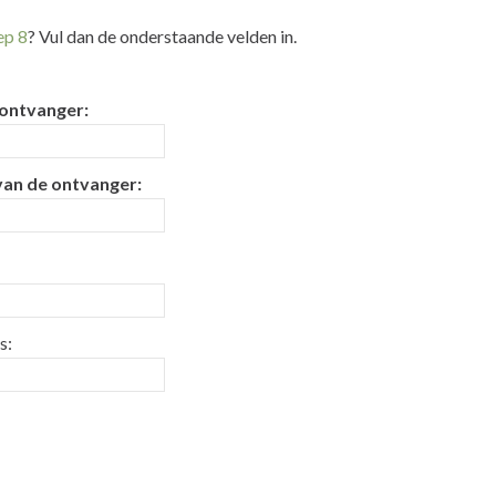
ep 8
? Vul dan de onderstaande velden in.
ontvanger:
van de ontvanger:
s: