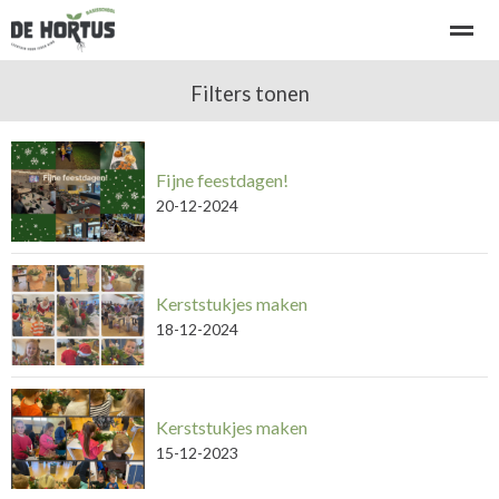
Welkom bij basisschool de Hortus
Filters tonen
Kennismaken - rondleiding
Fijne feestdagen!
Home
Bellen
E-mail
Locatie
Ni
20-12-2024
Kerststukjes maken
18-12-2024
Kerststukjes maken
15-12-2023