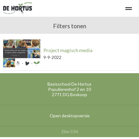
Welkom bij basisschool de Hortus
Filters tonen
Kennismaken - rondleiding
Project magisch media
Home
Bellen
E-mail
Locatie
Ni
9-9-2022
Basisschool De Hortus
Populierenhof 2 en 10
2771 DG
Boskoop
Open desktopversie
Ziber DS4