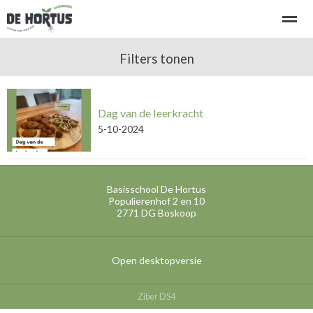
Welkom bij basisschool de Hortus
Filters tonen
Kennismaken - rondleiding
Dag van de leerkracht
Home
Bellen
E-mail
Locatie
Ni
5-10-2024
Basisschool De Hortus
Populierenhof 2 en 10
2771 DG
Boskoop
Open desktopversie
Ziber DS4