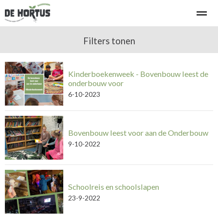
Welkom bij basisschool de Hortus
Filters tonen
Kennismaken - rondleiding
Kinderboekenweek - Bovenbouw leest de
Home
Bellen
E-mail
Locatie
Ni
onderbouw voor
6-10-2023
Bovenbouw leest voor aan de Onderbouw
9-10-2022
Schoolreis en schoolslapen
23-9-2022