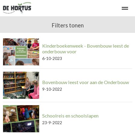
Welkom bij basisschool de Hortus
Filters tonen
Kennismaken - rondleiding
Kinderboekenweek - Bovenbouw leest de
Home
Bellen
E-mail
Locatie
Ni
onderbouw voor
6-10-2023
Bovenbouw leest voor aan de Onderbouw
9-10-2022
Schoolreis en schoolslapen
23-9-2022