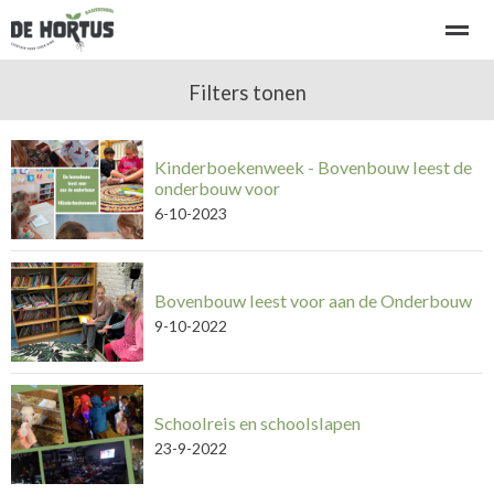
Welkom bij basisschool de Hortus
Filters tonen
Kennismaken - rondleiding
Kinderboekenweek - Bovenbouw leest de
Home
Bellen
E-mail
Locatie
Ni
onderbouw voor
6-10-2023
Bovenbouw leest voor aan de Onderbouw
9-10-2022
Schoolreis en schoolslapen
23-9-2022