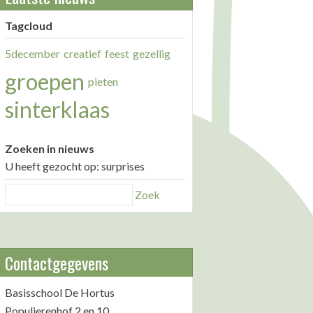
Tagcloud
5december
creatief
feest
gezellig
groepen
pieten
sinterklaas
Zoeken in nieuws
U heeft gezocht op: surprises
Zoek
Contactgegevens
Basisschool De Hortus
Populierenhof 2 en 10