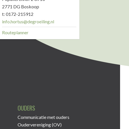
2771 DG Boskoop
t: 0172-215912
info.hortus@degroeiling.nl
Routeplanner
OUDERS
Communicatie met ouders
Oudervereniging (OV)