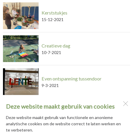
Kerststukjes
15-12-2021
Creatieve dag
10-7-2021
Even ontspanning tussendoor
9-3-2021
Deze website maakt gebruik van cookies
Basisschool De Hortus
Populierenhof 2 en 10
Deze website maakt gebruik van functionele en anonieme
2771 DG
Boskoop
analytische cookies om de website correct te laten werken en
te verbeteren.