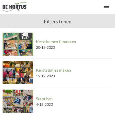
Welkom bij basisschool de Hortus
Filters tonen
Kennismaken - rondleiding
Kerstbomen timmeren
Home
Bellen
E-mail
Locatie
Ni
20-12-2023
Kerststukjes maken
15-12-2023
Surprises
4-12-2023