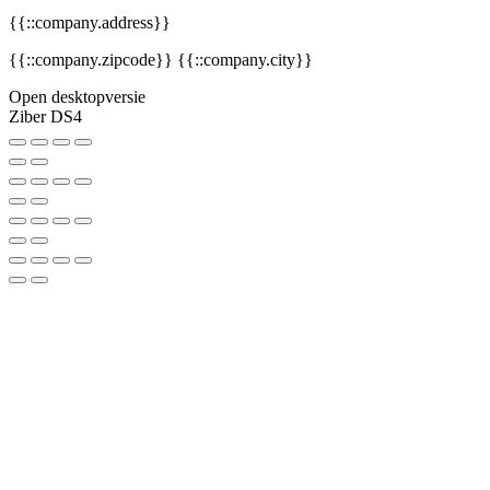
{{::company.address}}
{{::company.zipcode}}
{{::company.city}}
Open desktopversie
Ziber DS4