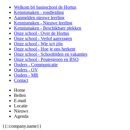
Welkom bij basisschool de Hortus
Kennismaken - rondleiding
Aanmelden nieuwe leerling
Kennismaken - Nieuwe leerling
Kennismaken - Beschikbare plekken
Onze school - Over de Hortus
Onze school - Verlof aanvragen
Onze school - Wie wij zijn
Onze school - Hoe je ons herkent
Onze school - Schooltijden en vakanties
Onze school - Peutergroep en BSO
Ouders - Communicatie
Ouders - OV
Ouders - MR
Contact
Home
Bellen
E-mail
Locatie
Nieuws
Agenda
{{::company.name}}