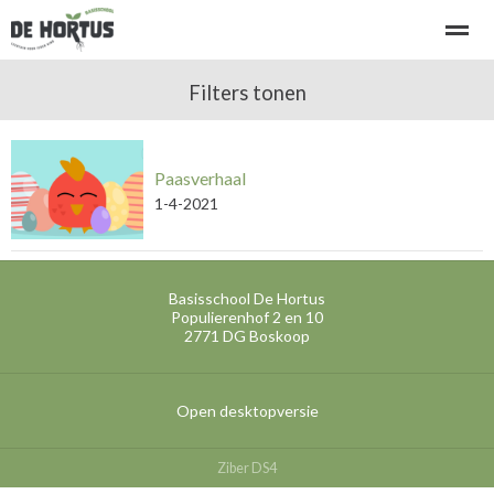
Welkom bij basisschool de Hortus
Filters tonen
Kennismaken - rondleiding
Paasverhaal
Home
Bellen
E-mail
Locatie
Ni
1-4-2021
Basisschool De Hortus
Populierenhof 2 en 10
2771 DG
Boskoop
Open desktopversie
Ziber DS4