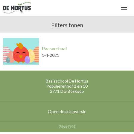
Welkom bij basisschool de Hortus
Filters tonen
Kennismaken - rondleiding
Paasverhaal
Home
Bellen
E-mail
Locatie
Ni
1-4-2021
Basisschool De Hortus
Populierenhof 2 en 10
2771 DG
Boskoop
Open desktopversie
Ziber DS4