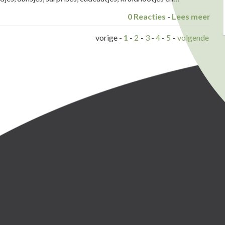
0 Reacties
-
Lees meer
vorige
-
1
-
2
-
3
-
4
-
5
-
volgende