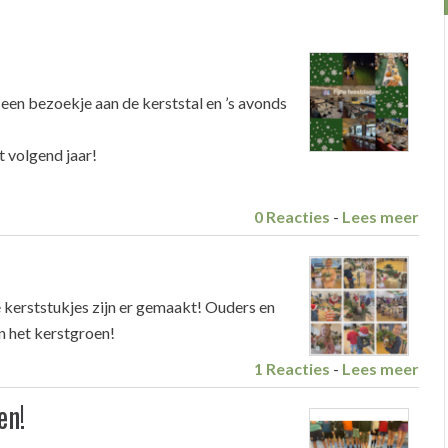
een bezoekje aan de kerststal en ’s avonds
t volgend jaar!
0 Reacties
-
Lees meer
kerststukjes zijn er gemaakt! Ouders en
en het kerstgroen!
1 Reacties
-
Lees meer
en!