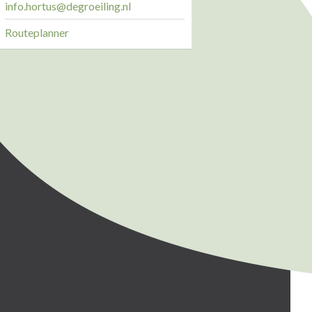
info.hortus@degroeiling.nl
Routeplanner