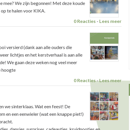
 je mee? We zijn begonnen! Met deze koude
 op te halen voor KIKA.
0 Reacties
-
Lees meer
oi versierd (dank aan alle ouders die
er lichtjes en het kerstverhaal is aan alle
iode! We gaan deze weken nog veel meer
e hoogte
0 Reacties
-
Lees meer
n we sinterklaas. Wat een feest! De
m en een eenwieler (wat een knappe piet!)
bracht.
djes, dansjes, surprises, cadeautjes, kruidnootjes en…