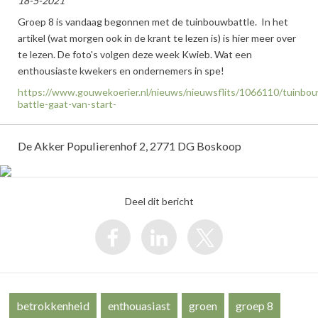
18-5-2021
Groep 8 is vandaag begonnen met de tuinbouwbattle. In het
artikel (wat morgen ook in de krant te lezen is) is hier meer over
te lezen. De foto's volgen deze week Kwieb. Wat een
enthousiaste kwekers en ondernemers in spe!
https://www.gouwekoerier.nl/nieuws/nieuwsflits/1066110/tuinbo
battle-gaat-van-start-
De Akker Populierenhof 2, 2771 DG Boskoop
Deel dit bericht
betrokkenheid
enthouasiast
groen
groep 8