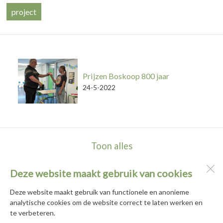
project
Prijzen Boskoop 800 jaar
24-5-2022
Toon alles
Deze website maakt gebruik van cookies
Basisschool De Hortus
Populierenhof 2 en 10
Deze website maakt gebruik van functionele en anonieme
2771 DG
Boskoop
analytische cookies om de website correct te laten werken en
te verbeteren.