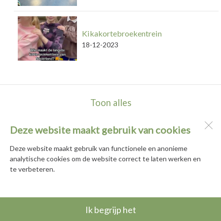
Kikakortebroekentrein
18-12-2023
Toon alles
Deze website maakt gebruik van cookies
Basisschool De Hortus
Populierenhof 2 en 10
Deze website maakt gebruik van functionele en anonieme
2771 DG
Boskoop
analytische cookies om de website correct te laten werken en
te verbeteren.
Open desktopversie
Ik begrijp het
Ziber DS4