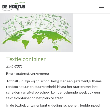
Welkom bij basisschool de Hortus
Kennismaken - rondleiding
Home
Bellen
E-mail
Locatie
Ni
Textielcontainer
25-5-2021
Beste ouder(s), verzorger(s),
Tot half juni zijn wij op school bezig met een gezamenlijk thema
rondom natuur en duurzaamheid. Naast het starten met het
scheiden van afval op school, komt er volgende week ook een
textielcontainer op het plein te staan.
In de textielcontainer kunt u kleding, schoenen, beddengoed,