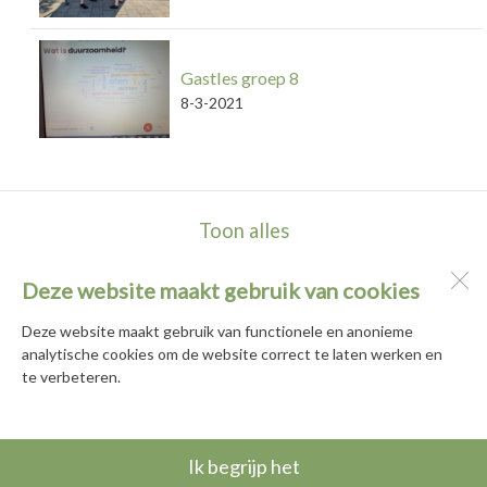
Gastles groep 8
8-3-2021
Toon alles
Deze website maakt gebruik van cookies
Basisschool De Hortus
Populierenhof 2 en 10
Deze website maakt gebruik van functionele en anonieme
2771 DG
Boskoop
analytische cookies om de website correct te laten werken en
te verbeteren.
Open desktopversie
Ik begrijp het
Ziber DS4